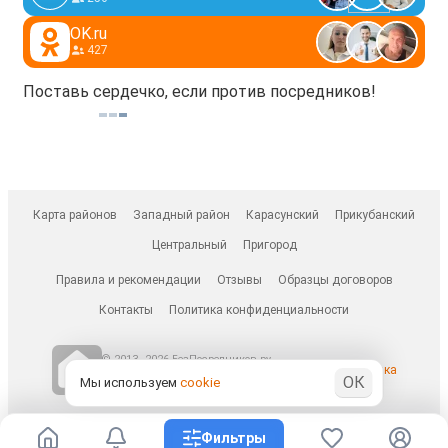
OK.ru
427
Поставь сердечко, если против посредников!
Карта районов
Западный район
Карасунский
Прикубанский
Центральный
Пригород
Правила и рекомендации
Отзывы
Образцы договоров
Контакты
Политика конфиденциальности
© 2013–2026 БезПосредников.ру
Ранее известен как
ОК
БесПосредника.ру / besposrednika.ru
Мы используем
cookie
Фильтры