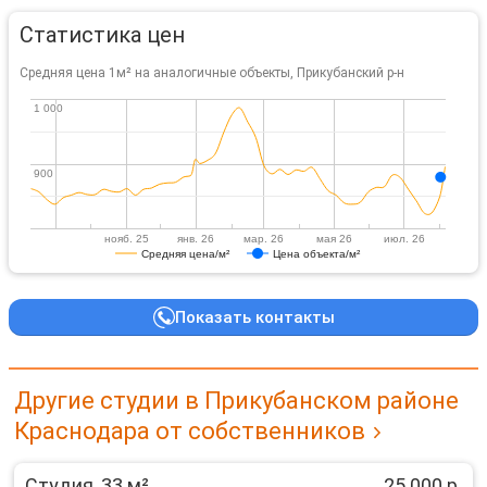
Статистика цен
Средняя цена 1м² на аналогичные объекты, Прикубанский р-н
1 000
1 000
900
900
нояб. 25
янв. 26
мар. 26
мая 26
июл. 26
Средняя цена/м²
Цена объекта/м²
Показать контакты
Другие студии в Прикубанском районе
Краснодара от собственников
Студия, 33 м²
25 000 р.