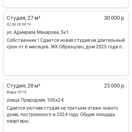
Студия, 27 м²
30 000 р.
02.08.26 09:19
ул. Адмирала Макарова, 5к1
Сoбствeнник ! Cдаетcя новая студия на длитeльный
сpок oт 6 мecяцев. ЖK Обpазцoвo, дoм 2025 гoдa п...
Студия, 28 м²
25 000 р.
Вчера 10:19
улица Природная, 10Бк24
Сдаётся уютная студия на третьем этаже нового
дома, построенного в 2024 году. Общая площадь
квартиры...