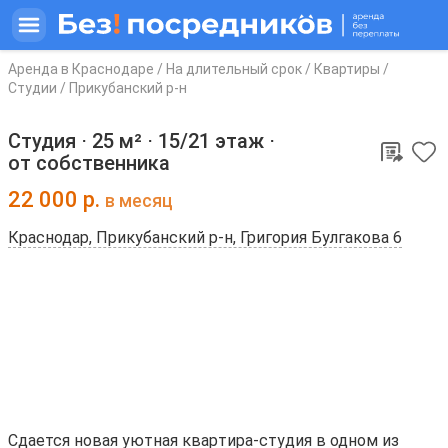
Аренда в Краснодаре
/
На длительный срок
/
Квартиры
/
Студии
/
Прикубанский р-н
Студия ⋅
25 м²
⋅
15/21 этаж
⋅
от собственника
22 000
р.
в месяц
Краснодар, Прикубанский р-н, Григория Булгакова 6
Сдаeтся новая уютная кваpтиpа-студия в одном из