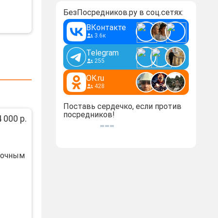
БезПосредников.ру в соц.сетях:
ВКонтакте
3.6к
Telegram
255
OK.ru
428
Поставь сердечко, если против
посредников!
 000 р.
дочным