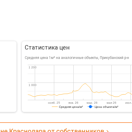
Статистика цен
Средняя цена 1м² на аналогичные объекты, Прикубанский р-н
1 200
1 200
1 000
1 000
нояб. 25
янв. 26
мар. 26
мая 26
июл.
Средняя цена/м²
Цена объекта/м²
оне Краснодара от собственников