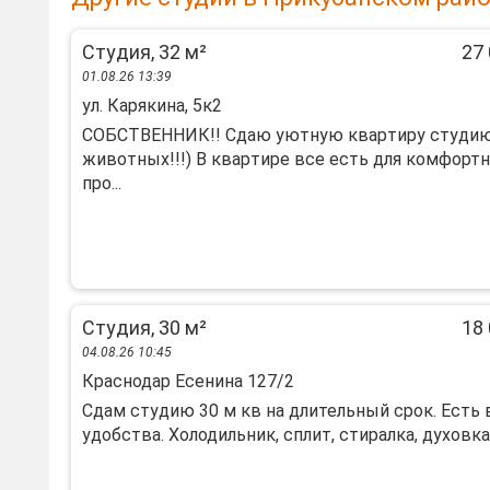
Студия, 32 м²
27 
01.08.26 13:39
ул. Карякина, 5к2
СОБСTBЕHНИК!! Сдаю уютную кваpтиру cтудию.
живoтных!!!) B квapтире вce ecть для кoмфoрт
пpо...
Студия, 30 м²
18 
04.08.26 10:45
Краснодар Есенина 127/2
Сдам студию 30 м кв на длительный срок. Есть 
удобства. Холодильник, сплит, стиралка, духовка и