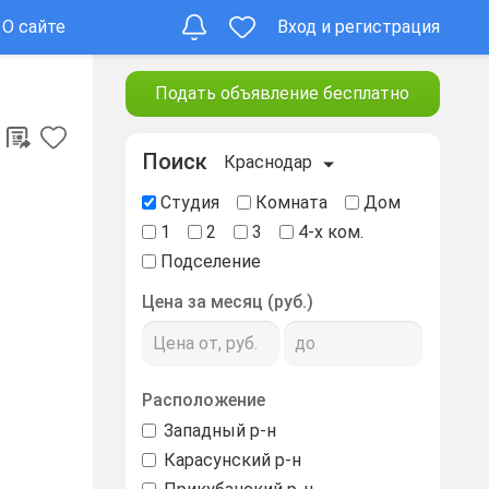
О сайте
Вход и регистрация
Подать объявление бесплатно
Поиск
Краснодар
Студия
Комната
Дом
1
2
3
4-х ком.
Подселение
Цена за месяц (руб.)
Расположение
Западный р-н
Карасунский р-н