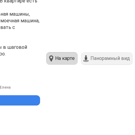
 квартире есть
ьная машины,
омоечная машина,
овать с
ы в шаговой
ро.
На карте
Панорамный вид
Елена