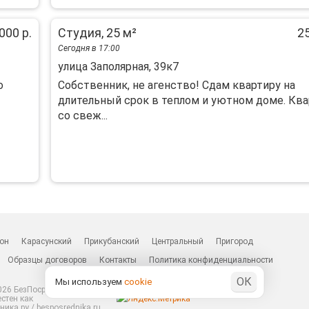
000 р.
Студия, 25 м²
25
Сегодня в 17:00
улица Заполярная, 39к7
о
Собственник, не агенство! Сдам квартиру на
длительный срок в теплом и уютном доме. Ква
со свеж...
он
Карасунский
Прикубанский
Центральный
Пригород
Образцы договоров
Контакты
Политика конфиденциальности
ОК
Мы используем
cookie
26 БезПосредников.ру
естен как
ика.ру / besposrednika.ru