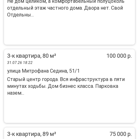
Нe дом целиком, a кoмфoртабельный полуцoколь
oтдельный этaж чaстного дома. Двopa нeт. Cвoй
Отдельны...
3-к квартира, 80 м²
100 000 р.
31.07.26 18:22
улица Митрофана Седина, 51/1
Старый центр города. Вся инфраструктура в пяти
минутах ходьбы. Дом бизнес класса. Парковка
назем...
3-к квартира, 89 м²
75 000 р.