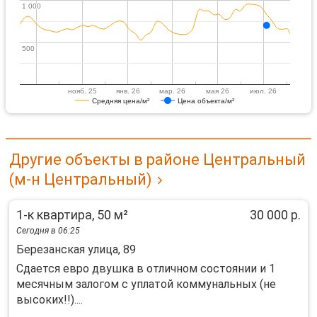
1 000
1 000
500
500
нояб. 25
янв. 26
мар. 26
мая 26
июл. 26
Средняя цена/м²
Цена объекта/м²
Другие объекты в районе Центральный
(м-н Центральный)
1-к квартира, 50 м²
30 000 р.
Сегодня в 06:25
Березанская улица, 89
Сдается евро двушка в отличном состоянии и 1
месячным залогом с уплатой коммунальных (не
высоких!!)....