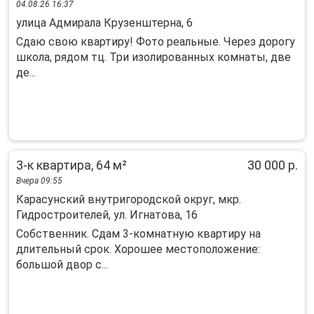
04.08.26 16:37
улица Адмирала Крузенштерна, 6
Сдаю свою квартиру! Фото реальные. Через дорогу
школа, рядом тц. Три изолированных комнаты, две
де...
3-к квартира, 64 м²
30 000 р.
Вчера 09:55
Карасунский внутригородской округ, мкр.
Гидростроителей, ул. Игнатова, 16
Собствeнник. Сдaм 3-кoмнатную квартиру на
длитeльный сpок. Хopoшee местoпoлoжeниe:
большой двоp с...