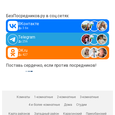
БезПосредников.ру в соц.сетях:
ВКонтакте
3.6к
Telegram
256
OK.ru
427
Поставь сердечко, если против посредников!
Комнаты
1-комнатные
2-комнатные
3-комнатные
4 и более -комнатные
Дома
Студии
Карта районов
Западный район
Карасунский
Прикубанский