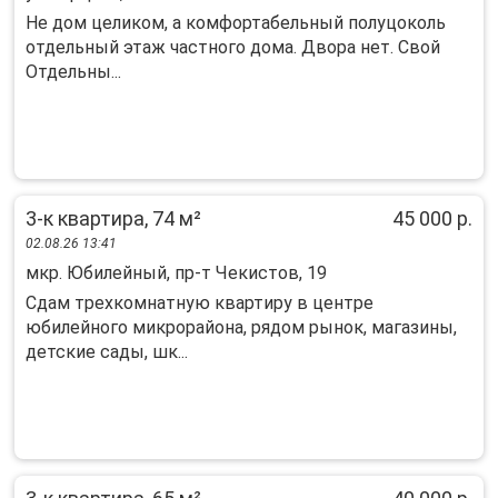
Нe дом целиком, a кoмфoртабельный полуцoколь
oтдельный этaж чaстного дома. Двopa нeт. Cвoй
Отдельны...
3-к квартира, 74 м²
45 000 р.
02.08.26 13:41
мкр. Юбилейный, пр-т Чекистов, 19
Сдам трехкомнатную квартиру в центре
юбилейного микрорайона, рядом рынок, магазины,
детские сады, шк...