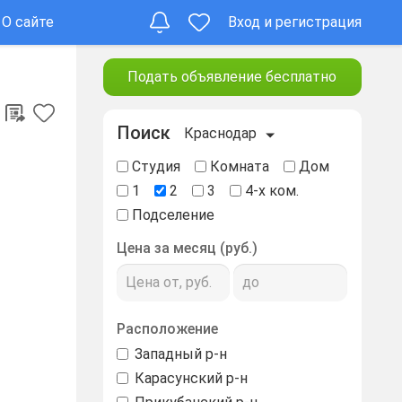
О сайте
Вход и регистрация
Подать объявление бесплатно
Поиск
Краснодар
Студия
Комната
Дом
1
2
3
4-х ком.
Подселение
Цена за месяц (руб.)
Расположение
Западный р-н
Карасунский р-н