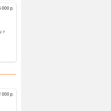
 000 р.
! ?
 000 р.