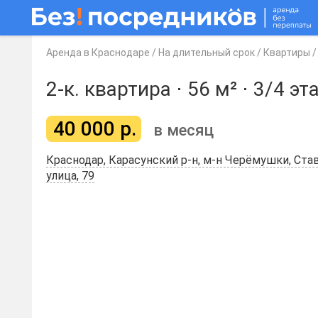
Аренда в Краснодаре
/
На длительный срок
/
Квартиры
2-к. квартира ⋅
56 м²
⋅
3/4 эт
40 000
р.
в месяц
Краснодар, Карасунский р-н, м-н Черёмушки, Ста
улица, 79