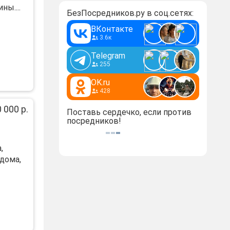
ы....
БезПосредников.ру в соц.сетях:
ВКонтакте
3.6к
Telegram
255
OK.ru
428
 000 р.
Поставь сердечко, если против
посредников!
,
дома,