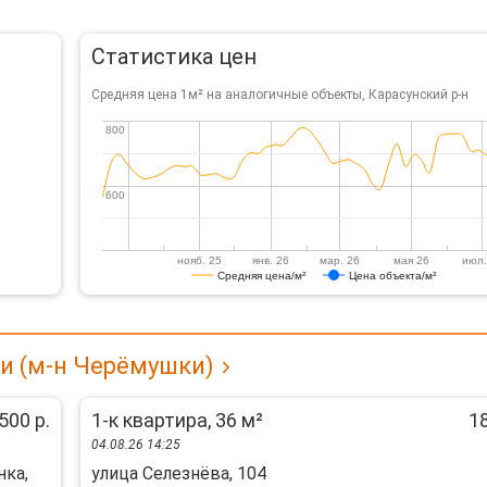
Статистика цен
Средняя цена 1м² на аналогичные объекты, Карасунский р-н
800
800
600
600
нояб. 25
янв. 26
мар. 26
мая 26
июл.
Средняя цена/м²
Цена объекта/м²
и (м-н Черёмушки)
500 р.
1-к квартира, 36 м²
18
04.08.26 14:25
нка,
улица Селезнёва, 104