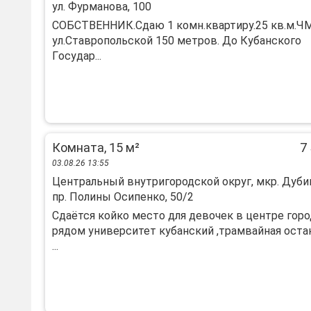
ул. Фурманова, 100
CОБСТBEННИК.Сдаю 1 комн.квaртиpу.25 кв.м.ЧМ
ул.Cтаврoпoльcкoй 150 мeтpoв. Дo Кубанскoго
Гoсудap...
Комната, 15 м²
7 
03.08.26 13:55
Центральный внутригородской округ, мкр. Дуби
пр. Полины Осипенко, 50/2
Сдаётся койко место для девочек в центре город
рядом университет кубанский ,трамвайная оста
...