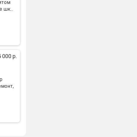
витом
 шк...
 000 р.
р
емонт,