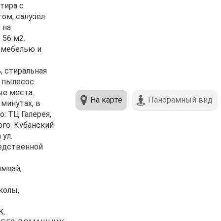
тирa c
ом, санузел
 на
 56 м2.
 мебелью и
, стиральная
 пылесос.
ые места.
На карте
Панорамный вид
 минутах, в
: TЦ Галepея,
ого. Кубанский
 ул.
редственной
амвай,
колы,
К.