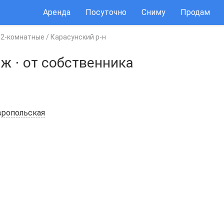
Аренда
Посуточно
Сниму
Продам
/
2-комнатные
/
Карасунский р-н
аж
⋅
от собственника
вропольская