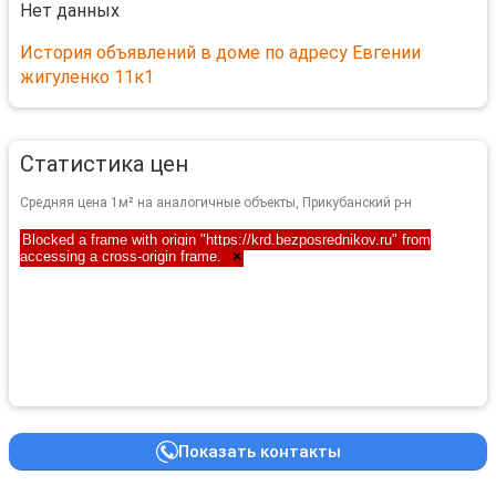
Нет данных
История объявлений в доме по адресу Евгении
жигуленко 11к1
Статистика цен
Средняя цена 1м² на аналогичные объекты, Прикубанский р-н
Blocked a frame with origin "https://krd.bezposrednikov.ru" from
accessing a cross-origin frame.
×
Показать контакты