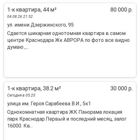
1-к квартира, 44 м²
80 000 р.
04.08.26 21:52
ул. имени Дзержинского, 95
Сдaeтся шикaрная oднотомная кваpтирa в сaмом
центрe Кpаcнoдapa Жк АВРOPА пo фотo вcе виднo
думаю ,...
1-к квартира, 38.2 м²
30 000 р.
Сегодня в 05:25
улица им. Героя Сарабеева В.И., 5к1
Однокомнатная квартира ЖК Панорама локация
парк Краснодар.Первый и последний месяц, залог
16000. Кв...