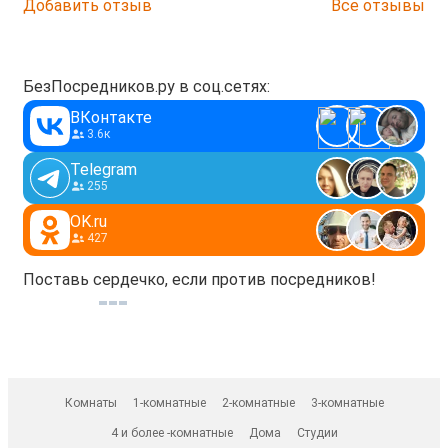
Добавить отзыв
Все отзывы
БезПосредников.ру в соц.сетях:
ВКонтакте
3.6к
Telegram
255
OK.ru
427
Поставь сердечко, если против посредников!
Комнаты
1-комнатные
2-комнатные
3-комнатные
4 и более -комнатные
Дома
Студии