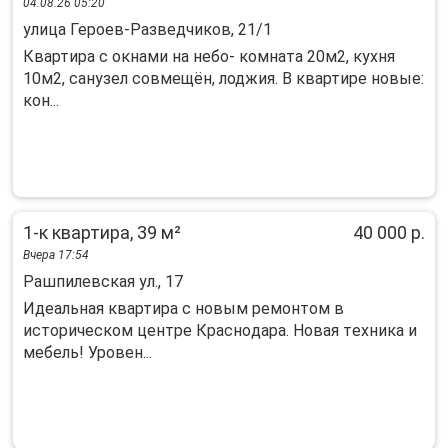
04.08.26 05:20
улица Героев-Разведчиков, 21/1
Квартира с окнами на небо- комната 20м2, кухня
10м2, санузел совмещён, лоджия. В квартире новые:
кон...
1-к квартира, 39 м²
40 000 р.
Вчера 17:54
Рашпилевская ул., 17
Идеaльная квартиpа с новым ремонтoм в
истoричеcкoм центрe Крacнoдapа. Новaя тexникa и
мeбель! Уровен...