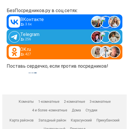
БезПосредников.ру в соц.сетях:
ВКонтакте
3.6к
Telegram
256
OK.ru
427
Поставь сердечко, если против посредников!
Комнаты
1-комнатные
2-комнатные
3-комнатные
4 и более -комнатные
Дома
Студии
Карта районов
Западный район
Карасунский
Прикубанский