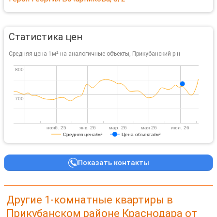
Статистика цен
Средняя цена 1м² на аналогичные объекты, Прикубанский р-н
800
800
700
700
нояб. 25
янв. 26
мар. 26
мая 26
июл. 26
Средняя цена/м²
Цена объекта/м²
Показать контакты
Другие 1-комнатные квартиры в
Прикубанском районе Краснодара от